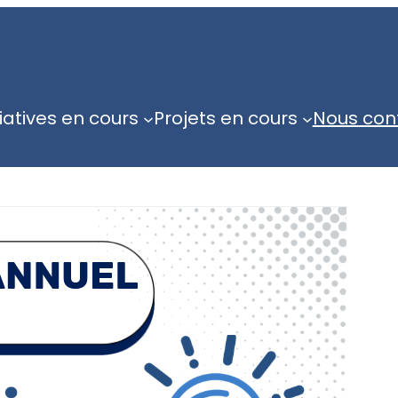
tiatives en cours
Projets en cours
Nous con