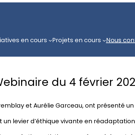
tiatives en cours
Projets en cours
Nous con
ebinaire du 4 février 20
 Tremblay et Aurélie Garceau, ont présenté un
 un levier d’éthique vivante en réadaptation