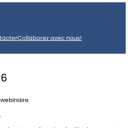
tacter
Collaborez avec nous!
26
 webinaire.
.