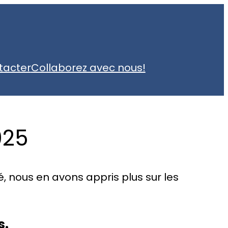
tacter
Collaborez avec nous!
025
é, nous en avons appris plus sur les
s.